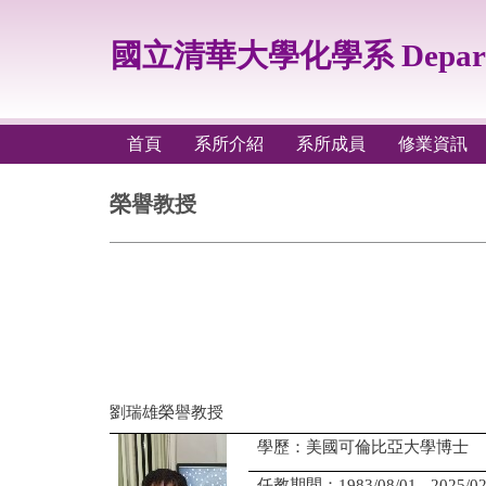
跳
到
國立清華大學化學系 Departmen
主
要
內
容
首頁
系所介紹
系所成員
修業資訊
區
榮譽教授
劉瑞雄榮譽教授
學歷：美國可倫比亞大學博士
任教期間：1983/08/01 - 2025/02