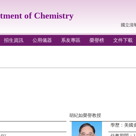
t of Chemistry
國立清
招生資訊
公用儀器
系友專區
榮譽榜
文件下載
胡紀如榮譽教授
學歷：美國
/01
任教期間：1990