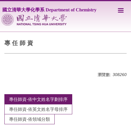
跳
國立清華大學化學系 Department of Chemistry
到
主
要
內
容
區
專 任 師 資
瀏覽數:
308260
專任師資-依中文姓名字劃排序
專任師資-依英文姓名字母排序
專任師資-依領域分類