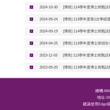
2024-10-30
[博班] 114學年度博士班甄
2024-09-24
[博班] 113學年度第1次學
2024-09-19
[博班] 114學年度博士班甄
2024-04-25
[博班] 113學年度博士班招
2023-11-03
[博班] 113學年度博士班甄
2023-09-20
[博班] 113學年度博士班甄
總機:886
地址:3
建議使用Edge或