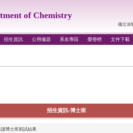
t of Chemistry
國立清
招生資訊
公用儀器
系友專區
榮譽榜
文件下載
招生資訊-博士班
行修讀博士班初試結果