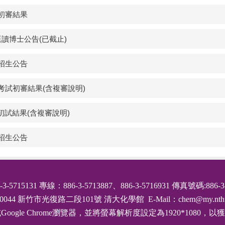
試初審結果
碩逕讀博士公告(已截止)
試招生公告
生考試初審結果(含複審說明)
試初試結果(含複審說明)
試招生公告
-3-5715131 專線：886-3-5713887、886-3-5716931 傳真號碼:886-3-
00044 新竹市光復路二段101號 清大化學館 E-Mail：
chem@my.nthu
Google Chrome瀏覽器，並將螢幕解析度設定為1920*1080