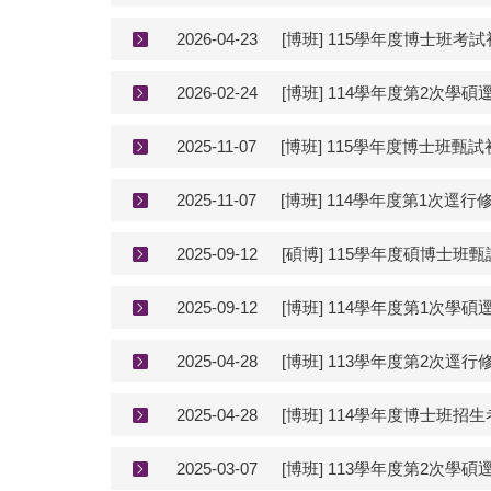
2026-04-23
[博班] 115學年度博士班考
2026-02-24
[博班] 114學年度第2次學碩逕讀博
2025-11-07
[博班] 115學年度博士班甄
2025-11-07
[博班] 114學年度第1次逕
2025-09-12
[碩博] 115學年度碩博士班
2025-09-12
[博班] 114學年度第1次學碩逕讀博
2025-04-28
[博班] 113學年度第2次逕
2025-04-28
[博班] 114學年度博士班招生
2025-03-07
[博班] 113學年度第2次學