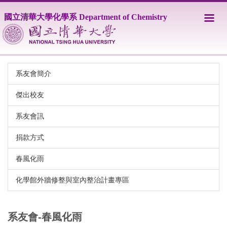
跳
國立清華大學化學系 Department of Chemistry
到
主
要
內
容
區
系友會簡介
傑出校友
系友會訊
捐款方式
春風化雨
化學館外牆修整與室內整治計畫專區
系友會-春風化雨