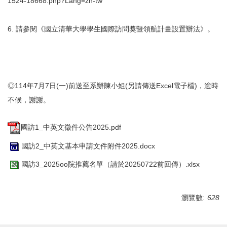
1524-18668.php?Lang=zh-tw
6. 請參閱《國立清華大學學生國際訪問獎暨領航計畫設置辦法》。
◎114年7月7日(一)前送至系辦陳小姐(另請傳送Excel電子檔)，逾時
不候，謝謝。
國訪1_中英文徵件公告2025.pdf
國訪2_中英文基本申請文件附件2025.docx
國訪3_2025oo院推薦名單（請於20250722前回傳）.xlsx
瀏覽數:
628