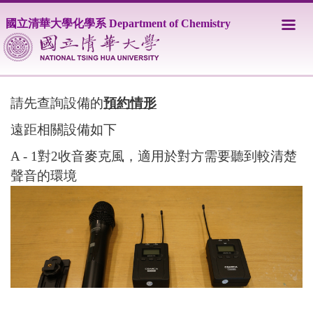
跳
國立清華大學化學系 Department of Chemistry
到
主
要
內
容
區
請先查詢設備的
預約情形
遠距相關設備如下
A - 1對2收音麥克風，適用於對方需要聽到較清楚
聲音的環境